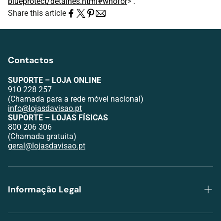
blueprotect/detalhes.html#whofor
> .
Share this article
Contactos
SUPORTE – LOJA ONLINE
910 228 257
(Chamada para a rede móvel nacional)
info@lojasdavisao.pt
SUPORTE – LOJAS FÍSICAS
800 206 306
(Chamada gratuita)
geral@lojasdavisao.pt
Informação Legal
Política de Privacidade