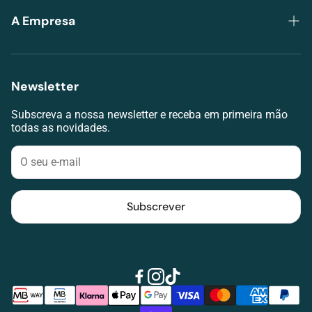
Trocas e Devoluções
A Empresa
Envios e Pagamentos
Grupo Lojas da Visão
Termos de serviço
Lojas
Newsletter
RAL
Agendar avaliação visual
Livro de Reclamações
Subscreva a nossa newsletter e receba em primeira mão
Contacte-nos
todas as novidades.
Klarna
Blog
Subscrever