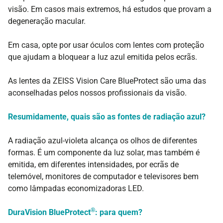
visão. Em casos mais extremos, há estudos que provam a
degeneração macular.
Em casa, opte por usar óculos com lentes com proteção
que ajudam a bloquear a luz azul emitida pelos ecrãs.
Assistente de Loja
As lentes da ZEISS Vision Care BlueProtect são uma das
aconselhadas pelos nossos profissionais da visão.
Olá! Eu sou o Xavier 👋 O teu assistente Lojas da Visão. 
Posso ajudar-te?
Resumidamente, quais são as fontes de radiação azul?
Estou à procura de um óculos de sol novos
A radiação azul-violeta alcança os olhos de diferentes
Tenho andado com os olhos secos...
formas. É um componente da luz solar, mas também é
Qual a vossa politica de devoluções?
emitida, em diferentes intensidades, por ecrãs de
Quanto tempo demora o envio?
telemóvel, monitores de computador e televisores bem
como lâmpadas economizadoras LED.
®
DuraVision BlueProtect
: para quem?