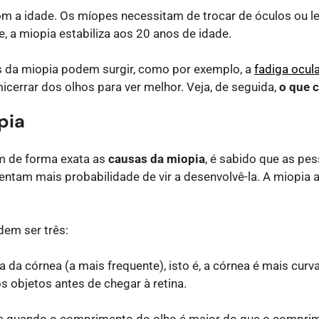
om a idade. Os míopes necessitam de trocar de óculos ou l
, a miopia estabiliza aos 20 anos de idade.
s da miopia podem surgir, como por exemplo, a
fadiga ocula
cerrar dos olhos para ver melhor. Veja, de seguida,
o que 
pia
 de forma exata as
causas da miopia
, é sabido que as pe
sentam mais probabilidade de vir a desenvolvê-la. A miopia
em ser três:
a da córnea (a mais frequente), isto é, a córnea é mais curv
objetos antes de chegar à retina.
rre quando o comprimento do olho é maior do que o comprim