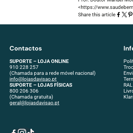
<https://www.saudebemes
Share this article
Contactos
In
SUPORTE – LOJA ONLINE
Polí
910 228 257
Tro
(Chamada para a rede móvel nacional)
Env
info@lojasdavisao.pt
Ter
SUPORTE – LOJAS FÍSICAS
RAL
800 206 306
Liv
(Chamada gratuita)
Klar
geral@lojasdavisao.pt