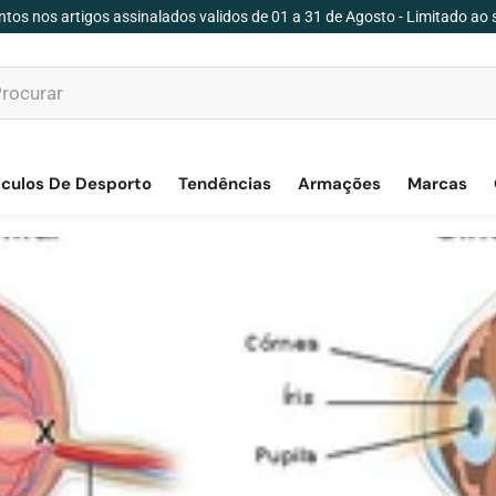
tos nos artigos assinalados validos de 01 a 31 de Agosto - Limitado ao 
culos De Desporto
Tendências
Armações
Marcas