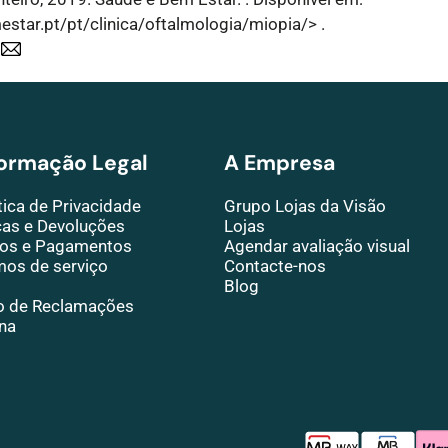
tar.pt/pt/clinica/oftalmologia/miopia/> .
formação Legal
A Empresa
tica de Privacidade
Grupo Lojas da Visão
cas e Devoluções
Lojas
ios e Pagamentos
Agendar avaliação visual
mos de serviço
Contacte-nos
Blog
ro de Reclamações
na