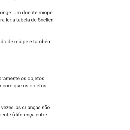
 longe. Um doente míope
a ler a tabela de Snellen
icado de míope é também
laramente os objetos
er com que os objetos
 vezes, as crianças não
ente (diferença entre