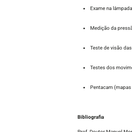
Exame na lâmpada 
Medição da pressã
Teste de visão das
Testes dos movime
Pentacam (mapas t
Bibliografia
Prof. Doutor Manuel Mon