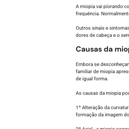
A miopia vai piorando c
frequência. Normalmente
Outros sinais e sintoma
dores de cabeça e o semi
Causas da mio
Embora se desconheçam
familiar de miopia apre
de igual forma.
As causas da miopia pod
1º Alteração da curvatur
formação da imagem dos 
2º Axial - a miopia oco