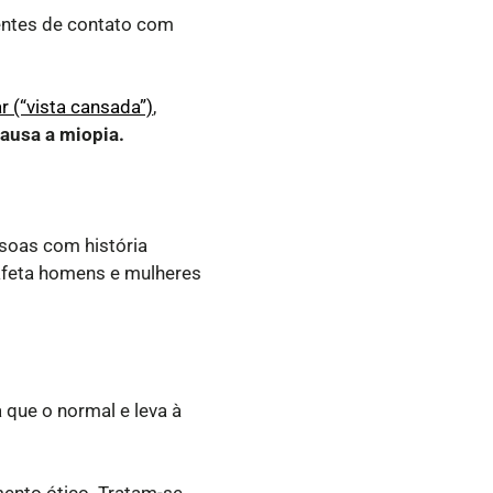
entes de contato com
r (“vista cansada”)
,
causa a miopia.
ssoas com história
 afeta homens e mulheres
a que o normal e leva à
ento ótico. Tratam-se