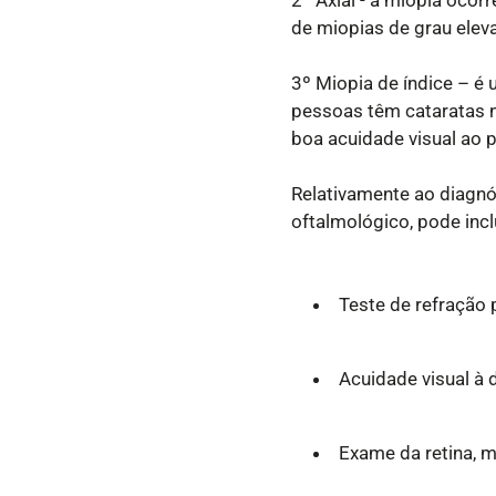
de miopias de grau eleva
3º Miopia de índice – é
Assistente de Loja
pessoas têm cataratas n
boa acuidade visual ao 
Olá! Eu sou o Xavier 👋 O teu assistente Lojas da 
Visão. Posso ajudar-te?
Relativamente ao diagnó
oftalmológico, pode inclu
Estou à procura de um óculos de sol novos
Tenho andado com os 
Qual a vossa politica de devoluções?
Quanto tempo demora o env
Teste de refração 
Acuidade visual à d
Exame da retina, m