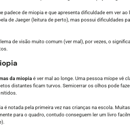
ue padece de miopia e que apresenta dificuldade em ver ao
ela de Jaeger (leitura de perto), mas possui dificuldades par
blema de visão muito comum (ver mal), por vezes, o signif
tos.
iopia
mas da miopia
é ver mal ao longe. Uma pessoa míope vê c
jetos distantes ficam turvos. Semicerrar os olhos pode faz
nítidos.
 é notada pela primeira vez nas crianças na escola. Muitas
ente para o quadro, contudo conseguem ler um livro facilm
e).