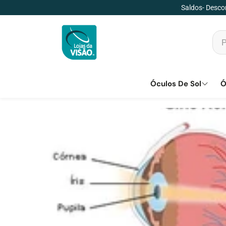
Saldos- Descon
Óculos De Sol
Ó