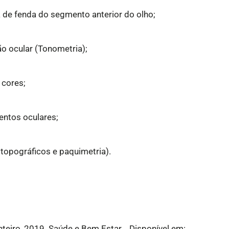
de fenda do segmento anterior do olho;
o ocular (Tonometria);
 cores;
ntos oculares;
opográficos e paquimetria).
teiro, 2019. Saúde e Bem Estar. . Disponível em: