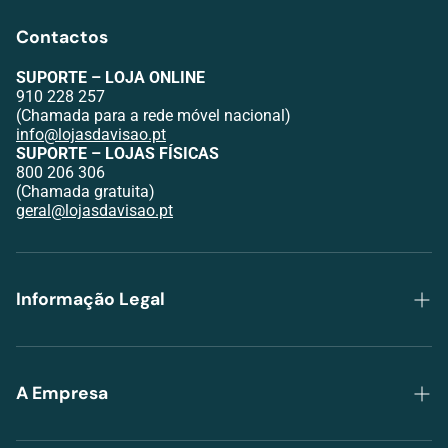
Contactos
SUPORTE – LOJA ONLINE
910 228 257
(Chamada para a rede móvel nacional)
info@lojasdavisao.pt
SUPORTE – LOJAS FÍSICAS
800 206 306
(Chamada gratuita)
geral@lojasdavisao.pt
Informação Legal
Política de Privacidade
Trocas e Devoluções
A Empresa
Envios e Pagamentos
Grupo Lojas da Visão