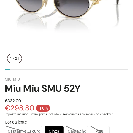
1
/
21
MIU MIU
Miu Miu SMU 52Y
€332,00
€298,80
Preço normal
-10%
Preço de saldo
Imposto incluído. Envio grátis incluído – sem custos adicionais no checkout.
Cor da lente
Castanho Escuro
Cinza
Castanho
Azul