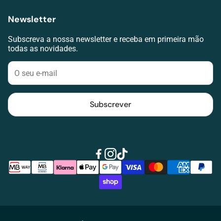
Termos de serviço
Lojas
Newsletter
RAL
Agendar avaliação visual
Livro de Reclamações
Subscreva a nossa newsletter e receba em primeira mão
Contacte-nos
todas as novidades.
Klarna
Blog
Subscrever