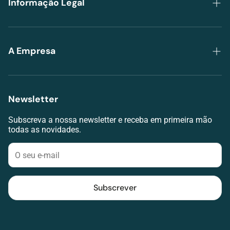
Informação Legal
Política de Privacidade
Trocas e Devoluções
A Empresa
Envios e Pagamentos
Grupo Lojas da Visão
Termos de serviço
Lojas
Newsletter
RAL
Agendar avaliação visual
Livro de Reclamações
Subscreva a nossa newsletter e receba em primeira mão
Contacte-nos
todas as novidades.
Klarna
Blog
Subscrever