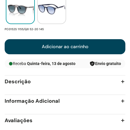
SKU:
PO3152S 1155/Q8 52-20 145
Adicionar ao carrinho
Receba
Quinta-feira, 13 de agosto
Envio gratuito
Descrição
Informação Adicional
Avaliações