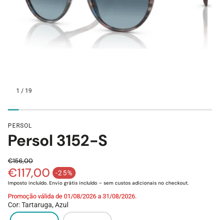
1
/
19
PERSOL
Assistente de Loja
Persol 3152-S
Olá! Eu sou o Xavier 👋 O teu assistente Lojas da Visão. 
€156,00
Posso ajudar-te?
€117,00
Preço normal
-25%
Preço de saldo
Imposto incluído. Envio grátis incluído – sem custos adicionais no checkout.
Estou à procura de um óculos de sol novos
Tenho andado com os olhos secos...
Promoção válida de 01/08/2026 a 31/08/2026.
Cor
:
Tartaruga, Azul
Qual a vossa politica de devoluções?
Quanto tempo demora o envio?