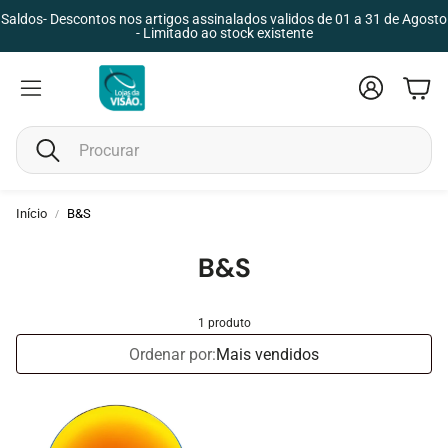
Saldos- Descontos nos artigos assinalados validos de 01 a 31 de Agosto
- Limitado ao stock existente
Conta
Carr
Pesquisar
Criança
Unisex
Início
B&S
B&S
1 produto
Ordenar por:
Mais vendidos