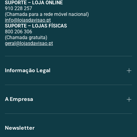
SUPORTE – LOJA ONLINE
910 228 257
(Chamada para a rede móvel nacional)
info@lojasdavisao.pt
SUPORTE – LOJAS FÍSICAS
800 206 306
(Chamada gratuita)
geral@lojasdavisao.pt
Informação Legal
Política de Privacidade
Trocas e Devoluções
A Empresa
Envios e Pagamentos
Grupo Lojas da Visão
Termos de serviço
Lojas
Newsletter
RAL
Agendar avaliação visual