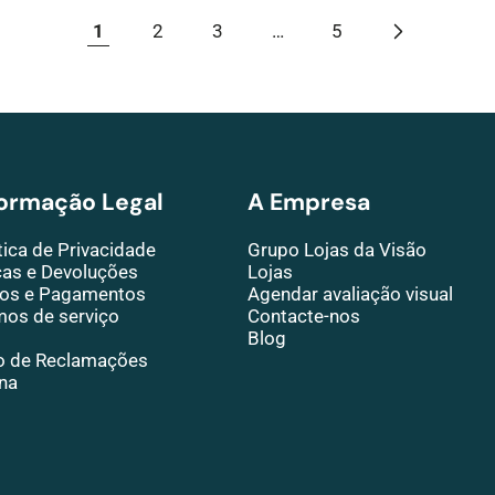
1
2
3
…
5
formação Legal
A Empresa
tica de Privacidade
Grupo Lojas da Visão
cas e Devoluções
Lojas
ios e Pagamentos
Agendar avaliação visual
mos de serviço
Contacte-nos
Blog
ro de Reclamações
na