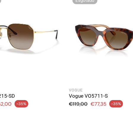
Esgotado
olhos secos...
io?
VOGUE
215-SD
Vogue VO5711-S
rmal
Preço normal
2,00
€119,00
€77,35
-35%
-35%
Preço de saldo