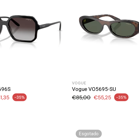
VOGUE
696S
Vogue VO5695-SU
rmal
Preço normal
1,35
€85,00
€55,25
-35%
-35%
Preço de saldo
Esgotado