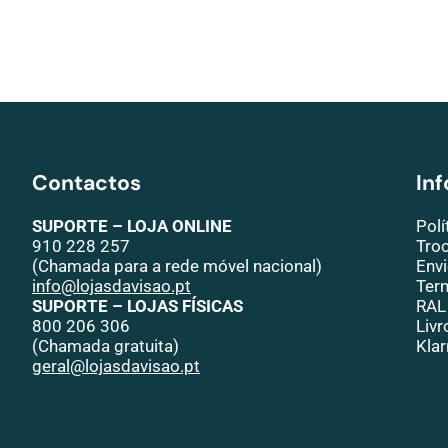
Contactos
In
SUPORTE – LOJA ONLINE
Polí
910 228 257
Tro
(Chamada para a rede móvel nacional)
Env
info@lojasdavisao.pt
Ter
SUPORTE – LOJAS FÍSICAS
RAL
800 206 306
Liv
(Chamada gratuita)
Klar
geral@lojasdavisao.pt