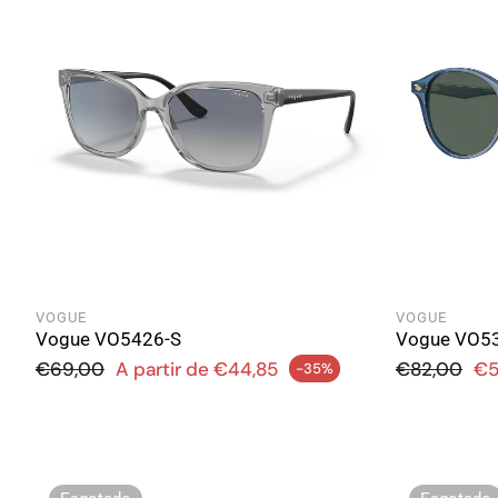
VOGUE
VOGUE
Vogue VO5426-S
Vogue VO5
Preço normal
Preço no
€69,00
A partir de €44,85
€82,00
€5
-35%
ço de saldo
Preço de saldo