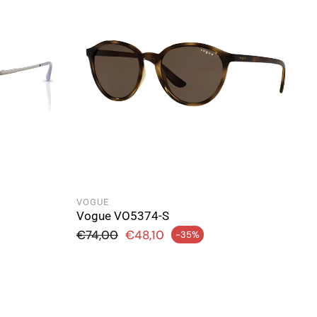
VOGUE
Vogue VO5374-S
Preço normal
€74,00
€48,10
-35%
Preço de saldo