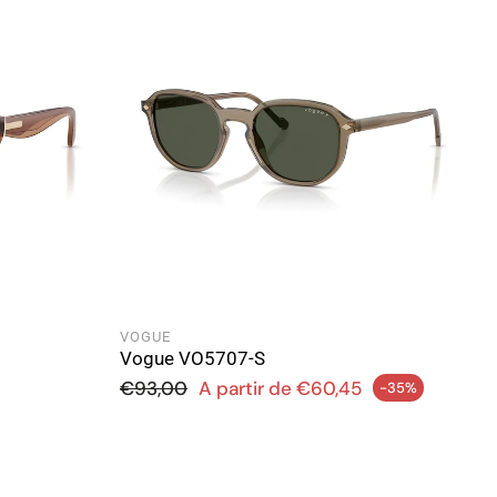
VOGUE
Vogue VO5707-S
Preço normal
€93,00
A partir de €60,45
-35%
Preço de saldo