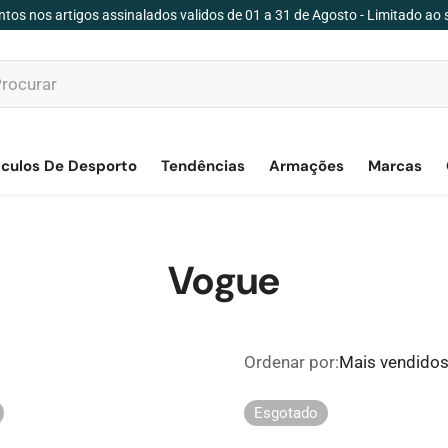
tos nos artigos assinalados validos de 01 a 31 de Agosto - Limitado ao 
culos De Desporto
Tendências
Armações
Marcas
Vogue
Ordenar por:
Mais vendido
Esgotado