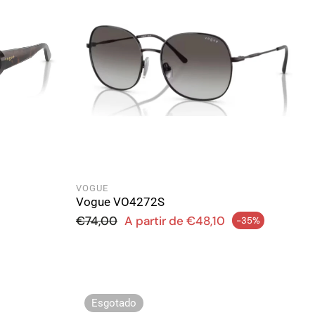
VOGUE
Vogue VO4272S
Preço normal
€74,00
A partir de €48,10
-35%
Preço de saldo
Esgotado