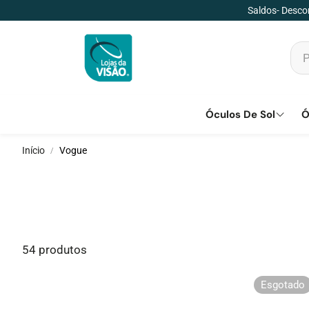
Saldos- Descon
Óculos De Sol
Ó
Início
Vogue
54 produtos
Esgotado