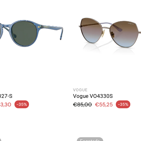
VOGUE
327-S
Vogue VO4330S
rmal
Preço normal
3,30
€85,00
€55,25
-35%
-35%
Preço de saldo