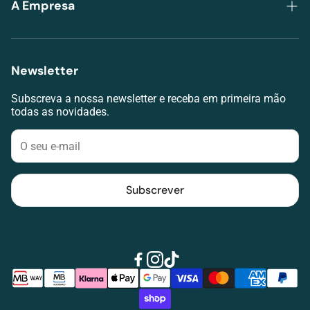
A Empresa
Envios e Pagamentos
Grupo Lojas da Visão
Termos de serviço
Lojas
Newsletter
RAL
Agendar avaliação visual
Livro de Reclamações
Subscreva a nossa newsletter e receba em primeira mão
Contacte-nos
todas as novidades.
Klarna
Blog
Subscrever