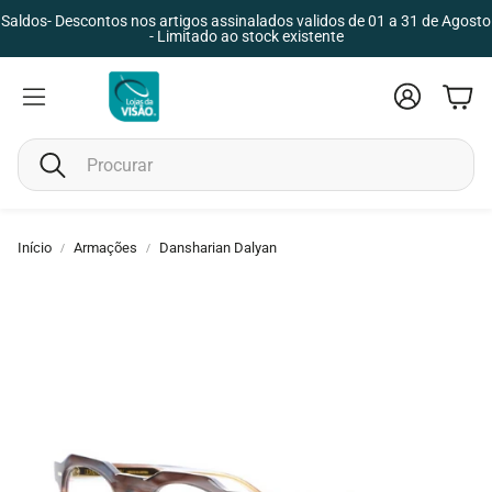
Saldos- Descontos nos artigos assinalados validos de 01 a 31 de Agosto
- Limitado ao stock existente
Conta
Carr
Pesquisar
Criança
Unisex
Início
Armações
Dansharian Dalyan