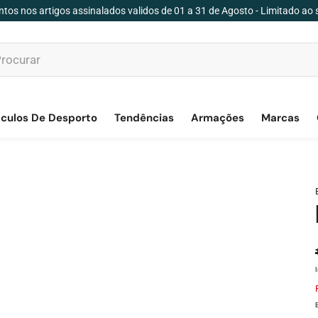
tos nos artigos assinalados validos de 01 a 31 de Agosto - Limitado ao 
culos De Desporto
Tendências
Armações
Marcas
Preço d