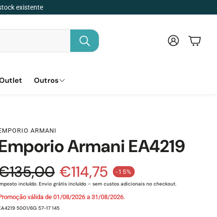
stock existente
Conta
Carri
Pesquisar
Outlet
Outros
Saúde Ocular
Homem
Senhora
Criança
Unisexo
Lentes Solares
EMPORIO ARMANI
Emporio Armani EA4219
Óculos de Leitura
Preço normal
€135,00
€114,75
-15%
e saldo
Imposto incluído. Envio grátis incluído – sem custos adicionais no checkout.
Promoção válida de 01/08/2026 a 31/08/2026.
SKU:
EA4219 5001/6G 57-17 145