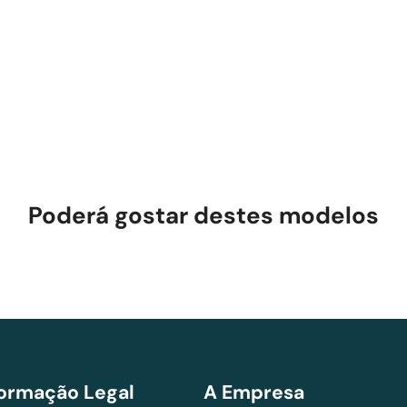
olhos secos...
io?
Poderá gostar destes modelos
formação Legal
A Empresa