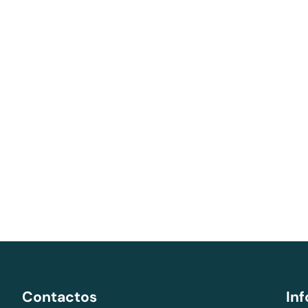
Assistente de Loja
Olá! Eu sou o Xavier 👋 O teu assistente Lojas da 
Visão. Posso ajudar-te?
Estou à procura de um óculos de sol novos
Tenho andado com os 
Qual a vossa politica de devoluções?
Quanto tempo demora o env
Contactos
In