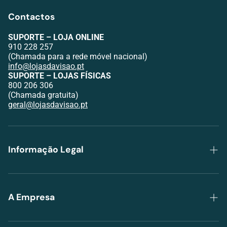
Contactos
SUPORTE – LOJA ONLINE
910 228 257
(Chamada para a rede móvel nacional)
info@lojasdavisao.pt
SUPORTE – LOJAS FÍSICAS
800 206 306
(Chamada gratuita)
geral@lojasdavisao.pt
Informação Legal
Política de Privacidade
Trocas e Devoluções
A Empresa
Envios e Pagamentos
Grupo Lojas da Visão