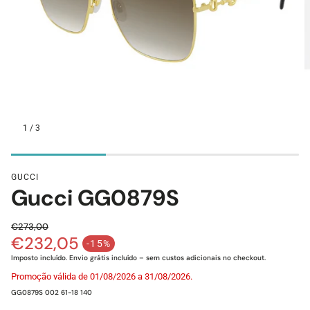
1
/
3
Assistente de Loja
GUCCI
Gucci GG0879S
Olá! Eu sou o Xavier 👋 O teu assistente Lojas da Visão. 
Posso ajudar-te?
€273,00
Estou à procura de um óculos de sol novos
€232,05
Preço normal
-15%
Tenho andado com os olhos secos...
Preço de saldo
Imposto incluído. Envio grátis incluído – sem custos adicionais no checkout.
Qual a vossa politica de devoluções?
Promoção válida de 01/08/2026 a 31/08/2026.
Quanto tempo demora o envio?
SKU:
GG0879S 002 61-18 140