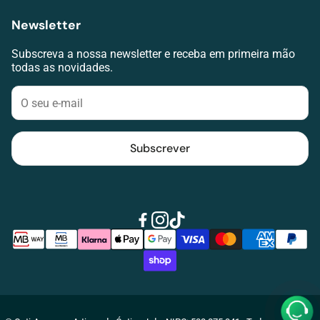
Termos de serviço
Lojas
Newsletter
RAL
Agendar avaliação visual
Livro de Reclamações
Subscreva a nossa newsletter e receba em primeira mão
Contacte-nos
todas as novidades.
Klarna
Blog
Subscrever