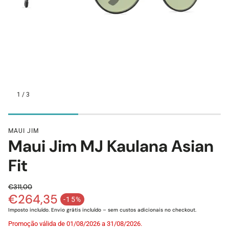
1
/
3
Assistente de Loja
MAUI JIM
Maui Jim MJ Kaulana Asian
Olá! Eu sou o Xavier 👋 O teu assistente Lojas da Visão. 
Fit
Posso ajudar-te?
Estou à procura de um óculos de sol novos
€311,00
Tenho andado com os olhos secos...
€264,35
Preço normal
-15%
Preço de saldo
Qual a vossa politica de devoluções?
Imposto incluído. Envio grátis incluído – sem custos adicionais no checkout.
Quanto tempo demora o envio?
Promoção válida de 01/08/2026 a 31/08/2026.