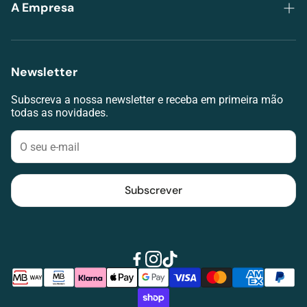
Trocas e Devoluções
A Empresa
Envios e Pagamentos
Grupo Lojas da Visão
Termos de serviço
Lojas
Newsletter
RAL
Agendar avaliação visual
Livro de Reclamações
Subscreva a nossa newsletter e receba em primeira mão
Contacte-nos
todas as novidades.
Klarna
Blog
Subscrever