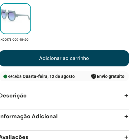
SKU:
SK0017S 007 48-20
Adicionar ao carrinho
Receba
Quarta-feira, 12 de agosto
Envio gratuito
Descrição
Informação Adicional
Avaliações