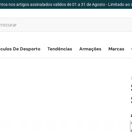
tos nos artigos assinalados validos de 01 a 31 de Agosto - Limitado ao 
culos De Desporto
Tendências
Armações
Marcas
Preço d