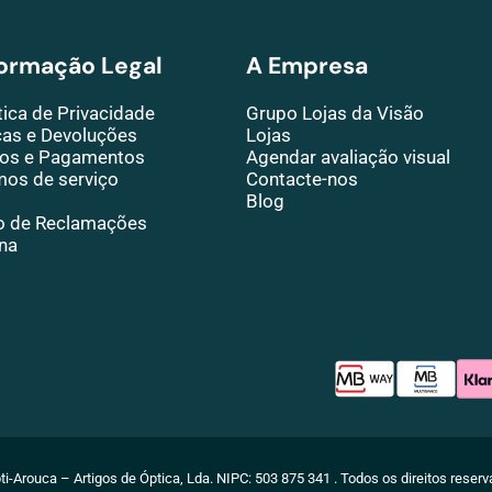
formação Legal
A Empresa
tica de Privacidade
Grupo Lojas da Visão
cas e Devoluções
Lojas
ios e Pagamentos
Agendar avaliação visual
mos de serviço
Contacte-nos
Blog
ro de Reclamações
na
ti-Arouca – Artigos de Óptica, Lda. NIPC:
503
875
341
. Todos os direitos reser