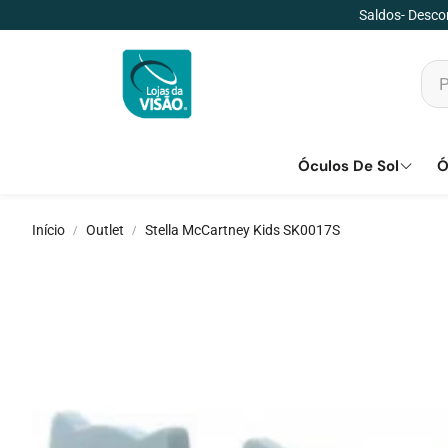
Saldos- Descon
Óculos De Sol
Ó
Início
Outlet
Stella McCartney Kids SK0017S