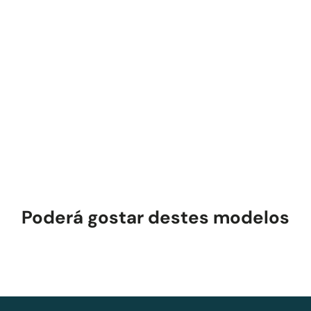
olhos secos...
io?
Poderá gostar destes modelos