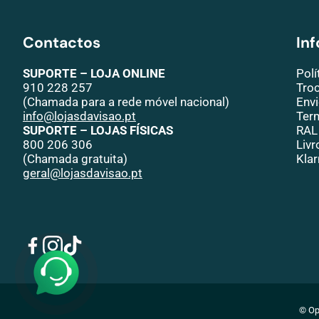
Contactos
In
SUPORTE – LOJA ONLINE
Polí
910 228 257
Tro
(Chamada para a rede móvel nacional)
Env
info@lojasdavisao.pt
Ter
SUPORTE – LOJAS FÍSICAS
RAL
800 206 306
Liv
(Chamada gratuita)
Klar
geral@lojasdavisao.pt
©
Op